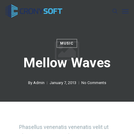
Skip
Men
to
search
main
content
MUSIC
Mellow Waves
By
Admin
January 7, 2013
No Comments
Phasellus venenatis venenatis velit ut